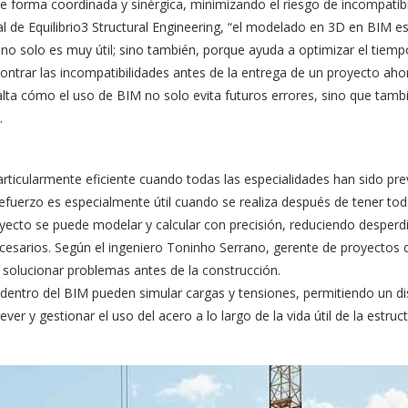
n de forma coordinada y sinérgica, minimizando el riesgo de incompatib
ral de Equilibrio3 Structural Engineering, “el modelado en 3D en BIM 
no solo es muy útil; sino también, porque ayuda a optimizar el tiempo
ontrar las incompatibilidades antes de la entrega de un proyecto aho
salta cómo el uso de BIM no solo evita futuros errores, sino que tam
.
particularmente eficiente cuando todas las especialidades han sido p
refuerzo es especialmente útil cuando se realiza después de tener toda
oyecto se puede modelar y calcular con precisión, reduciendo desperd
necesarios. Según el ingeniero Toninho Serrano, gerente de proyectos
 solucionar problemas antes de la construcción.
 dentro del BIM pueden simular cargas y tensiones, permitiendo un di
er y gestionar el uso del acero a lo largo de la vida útil de la estruc