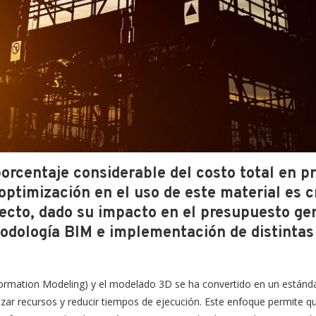
porcentaje considerable del costo total en p
 optimización en el uso de este material es 
yecto, dado su impacto en el presupuesto ge
todología BIM e implementación de distintas 
ormation Modeling) y el modelado 3D se ha convertido en un estánda
ar recursos y reducir tiempos de ejecución. Este enfoque permite qu