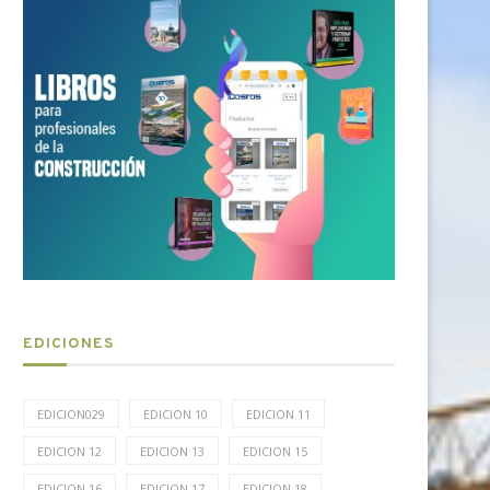
EDICIONES
EDICION029
EDICION 10
EDICION 11
EDICION 12
EDICION 13
EDICION 15
EDICION 16
EDICION 17
EDICION 18