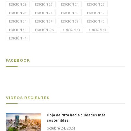
EDICION 22
EDICION 23
EDICION 24
EDICION 25
EDICION 26
EDICION 27
EDICION 30
EDICION 32
EDICION 34
EDICION 37
EDICION 38
EDICION 40
EDICION 42
EDICIÓN 045
EDICIÓN 31
EDICIÓN 43
EDICIÓN 44
FACEBOOK
VIDEOS RECIENTES
Hoja de ruta hacia ciudades más
sostenibles
octubre 24, 2024