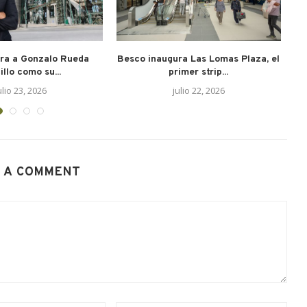
ra a Gonzalo Rueda
Besco inaugura Las Lomas Plaza, el
CI
illo como su...
primer strip...
ulio 23, 2026
julio 22, 2026
 A COMMENT