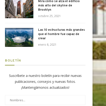
Mira cómo se alza el edificio
más alto del skyline de
Brooklyn
octubre 25, 2021
M Valve lanza en Perú tecnología
que promete...
Las 10 estructuras más grandes
julio 22, 2026
que el hombre fue capaz de
crear
enero 8, 2021
BOLETÍN
Suscríbete a nuestro boletín para recibir nuevas
publicaciones, consejos y nuevas fotos.
¡Mantengámonos actualizados!