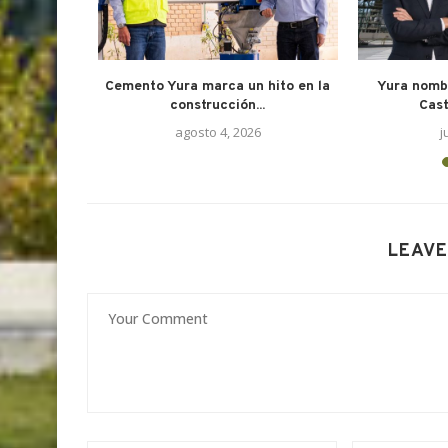
renovable a
Cemento Yura marca un hito en la
Yura nomb
uana
construcción...
Cast
5
agosto 4, 2026
j
LEAVE