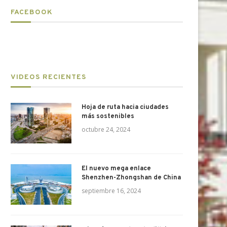
FACEBOOK
VIDEOS RECIENTES
Hoja de ruta hacia ciudades
más sostenibles
octubre 24, 2024
El nuevo mega enlace
Shenzhen-Zhongshan de China
GRUPO FLESAN financiará
construirá la nueva sede...
septiembre 16, 2024
marzo 11, 2026