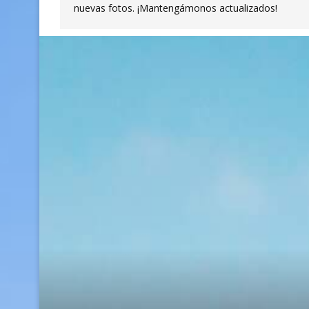
nuevas fotos. ¡Mantengámonos actualizados!