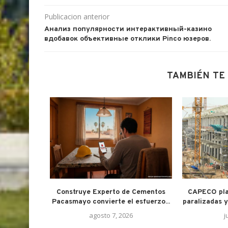
Publicacion anterior
Анализ популярности интерактивный-казино
вдобавок объективные отклики Pinco юзеров.
TAMBIÉN TE
iones para
Construye Experto de Cementos
CAPECO pla
ítica...
Pacasmayo convierte el esfuerzo...
paralizadas y 
6
agosto 7, 2026
j