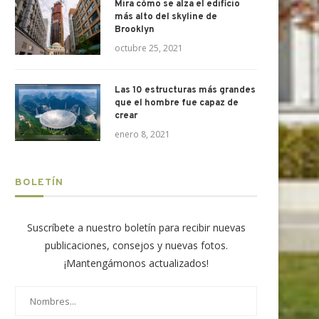
Mira cómo se alza el edificio
más alto del skyline de
Brooklyn
octubre 25, 2021
Las 10 estructuras más grandes
que el hombre fue capaz de
crear
enero 8, 2021
BOLETÍN
Suscríbete a nuestro boletín para recibir nuevas
publicaciones, consejos y nuevas fotos.
¡Mantengámonos actualizados!
rupo UNACEM registró S/1,789.9
Construcción crece a doble díg
millones en ingresos durante...
inicio de...
mayo 20, 2026
marzo 31, 2026