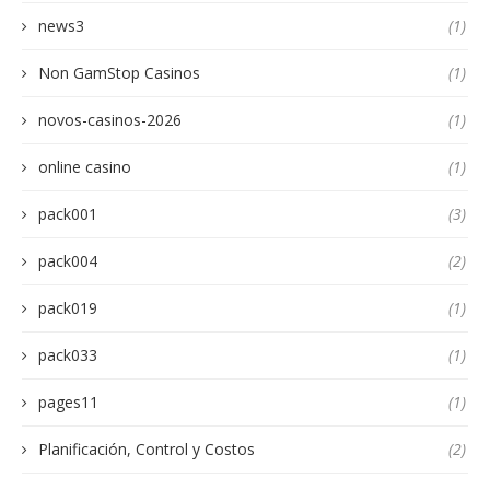
news3
(1)
Non GamStop Casinos
(1)
novos-casinos-2026
(1)
online casino
(1)
pack001
(3)
pack004
(2)
pack019
(1)
pack033
(1)
pages11
(1)
Planificación, Control y Costos
(2)