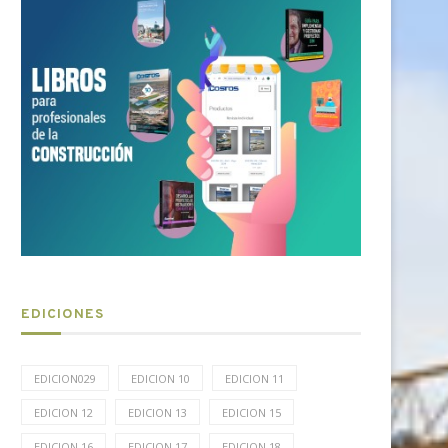
EDICIONES
EDICION029
EDICION 10
EDICION 11
EDICION 12
EDICION 13
EDICION 15
EDICION 16
EDICION 17
EDICION 18