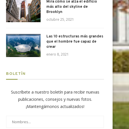
Mira cómo se alza el edificio
más alto del skyline de
Brooklyn
octubre 25, 2021
Las 10 estructuras más grandes
que el hombre fue capaz de
crear
Líderes globales impulsaron la
Lupi, el nuevo parque solar 
enero 8, 2021
agenda del ConTech LATAM...
Statkraft que...
diciembre 1, 2025
noviembre 21, 2025
BOLETÍN
Suscríbete a nuestro boletín para recibir nuevas
publicaciones, consejos y nuevas fotos.
¡Mantengámonos actualizados!