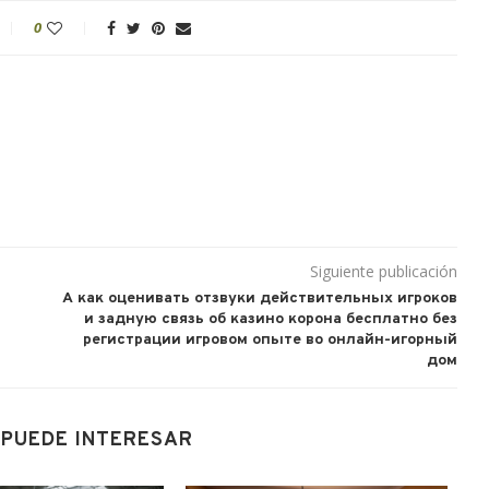
0
Siguiente publicación
А как оценивать отзвуки действительных игроков
и задную связь об казино корона бесплатно без
регистрации игровом опыте во онлайн-игорный
дом
 PUEDE INTERESAR