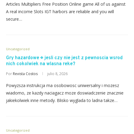
Articles Multipliers Free Position Online game All of us against
A real income Slots IGT harbors are reliable and you will
secure…
Uncategorized
Gry hazardowe � jesli czy nie jest z pewnoscia wsrod
nich cokolwiek na wlasna reke?
Por
Revista Costos
julio 8, 2026
Powyzsza instrukcja ma osobowosc uniwersalny i mozesz
wiadomo, ze kazdy naciagacz moze doswiadczenie znacznie
jakiekolwiek inne metody. Blisko wyglada to ladna takze…
Uncategorized