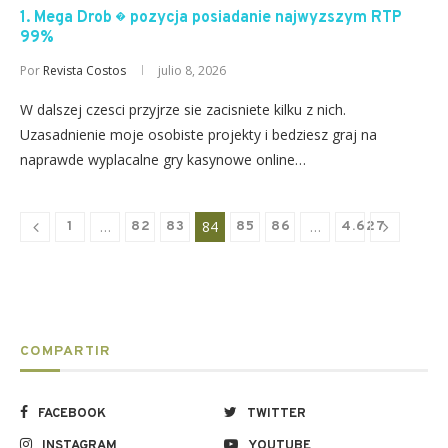
1. Mega Drob � pozycja posiadanie najwyzszym RTP
99%
Por
Revista Costos
julio 8, 2026
W dalszej czesci przyjrze sie zacisniete kilku z nich.
Uzasadnienie moje osobiste projekty i bedziesz graj na
naprawde wyplacalne gry kasynowe online…
…
84
…
1
82
83
85
86
4.627
COMPARTIR
FACEBOOK
TWITTER
INSTAGRAM
YOUTUBE