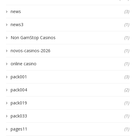
news
(3)
news3
(1)
Non GamStop Casinos
(1)
novos-casinos-2026
(1)
online casino
(1)
pack001
(3)
pack004
(2)
pack019
(1)
pack033
(1)
pages11
(1)