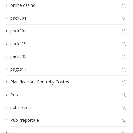
online casino
(1)
pack001
(3)
pack004
(2)
pack019
(1)
pack033
(1)
pages11
(1)
Planificación, Control y Costos
(2)
Post
(3)
publication
(2)
Publirreportaje
(2)
q
(1)